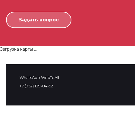
Загрузка карты ...
WhatsApp WebToAll
+7 (952) 139-84-52