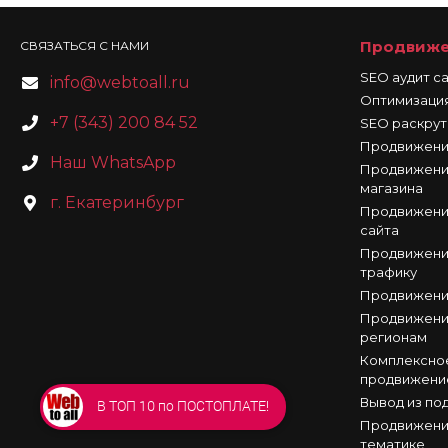
Продвиже
СВЯЗАТЬСЯ С НАМИ
SEO аудит с
info@webtoall.ru
Оптимизация
+7 (343) 200 84 52
SEO раскрут
Продвижени
Наш WhatsApp
Продвижени
магазина
г. Екатеринбург
Продвижени
сайта
Продвижени
трафику
Продвижени
Продвижени
регионам
Комплексно
продвижени
Вывод из по
В ТОП 10 по ПОСТОПЛАТЕ!
Продвижени
тематике