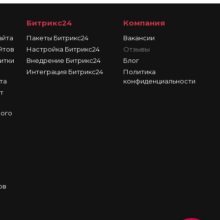
Битрикс24
Компания
айта
Пакеты Битрикс24
Вакансии
йтов
Настройка Битрикс24
Отзывы
итки
Внедрение Битрикс24
Блог
Интеграция Битрикс24
Политика
та
конфиденциальности
т
ного
ов