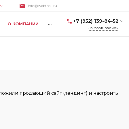
info@webtoall.ru
Поиск
+7 (952) 139-84-52
...
О КОМПАНИИ
Заказать звонок
+7 (952) 139-84-52
дложили продающий сайт (лендинг) и настроить