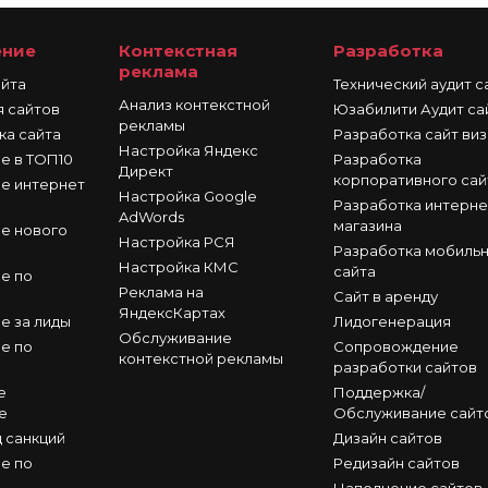
ние
Контекстная
Разработка
реклама
айта
Технический аудит с
Анализ контекстной
 сайтов
Юзабилити Аудит са
рекламы
ка сайта
Разработка сайт виз
Настройка Яндекс
е в ТОП10
Разработка
Директ
корпоративного сай
е интернет
Настройка Google
Разработка интерне
AdWords
магазина
е нового
Настройка РСЯ
Разработка мобиль
Настройка КМС
сайта
е по
Реклама на
Сайт в аренду
ЯндексКартах
е за лиды
Лидогенерация
Обслуживание
е по
Сопровождение
контекстной рекламы
разработки сайтов
е
Поддержка/
е
Обслуживание сайт
д санкций
Дизайн сайтов
е по
Редизайн сайтов