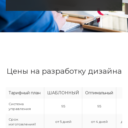
· Максимальную конверсию и увеличение
объемов продаж с сайта.
Цены на разработку дизайна
Тарифный план
ШАБЛОННЫЙ
Оптимальный
Система
95
95
управления
Срок
от 5 дней
от 4 дней
до 
изготовления1