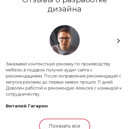
дизайна
Заказывал контекстную рекламу по производству
Ка
мебели, в подарок получил аудит сайта с
ко
рекомендациями. После исправления рекомендаций с
ко
запуска рекламы до первых заявок прошло 11 дней.
не
Доволен работой и рекомендую Алексея с командой к
пр
сотрудничеству.
но
ре
Виталий Гагарин
пр
we
По
ан
Показать все