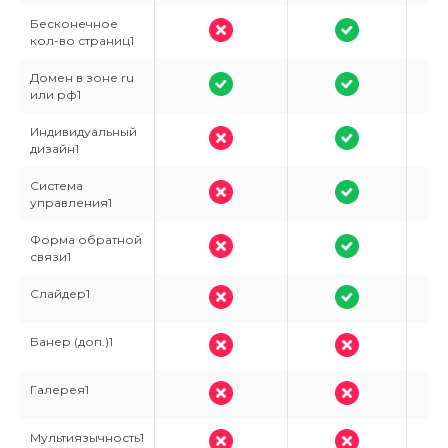
Бесконечное
кол-во страниц1
Домен в зоне ru
или рф1
Индивидуальный
дизайн1
Система
управления1
Форма обратной
связи1
Слайдер1
Банер (доп.)1
Галерея1
Мультиязычность1