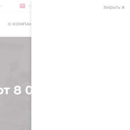
info@webtoall.ru
Поиск
Закрыть
+7 (952) 139-84-52
...
О КОМПАНИИ
Заказать звонок
+7 (952) 139-84-52
 8 000 р.