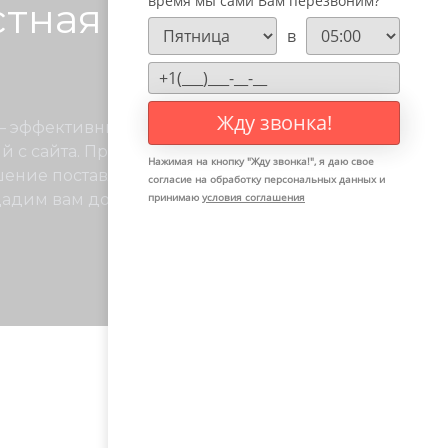
время мы сами Вам перезвоним?
стная реклама в
в
Жду звонка!
 — эффективный инструмент для
й с сайта. Проанализировав специфику
Нажимая на кнопку "
Жду звонка!
", я даю свое
шение поставленных задач с помощью
согласие на обработку персональных данных и
адим вам доступ к рекламному кабинету
принимаю
условия соглашения