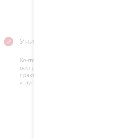
Универсальность
Контекстная реклама позволяет
распространять информацию
практически о любых видах товаров и
услуг