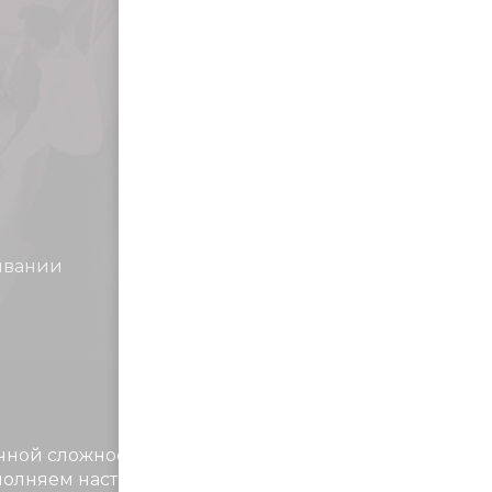
15
ивании
лет опыта в контекстной рекламе
ной сложности. Заказчик получает доступ в
олняем настройку систем веб-аналитики, чтобы