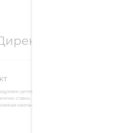
Директ
кт
ридумаем цепляющие тексты объявлений, будем
атегию ставок, повышать эффективность рекламы.
кламная кампания уже запущена, мы проведем ее