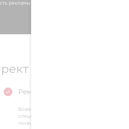
ность рекламы и ежемесячно предоставляем
ирект
Ремаркетинг
Возможность показа объявлений (акций,
спецпредложений) пользователям, уже
посещавшим сайт